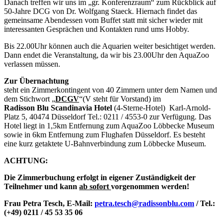
Danach treffen wir uns im „gr. Konferenzraum“ zum Rückblick auf
50-Jahre DCG von Dr. Wolfgang Staeck. Hiernach findet das
gemeinsame Abendessen vom Buffet statt mit sicher wieder mit
interessanten Gesprächen und Kontakten rund ums Hobby.
Bis 22.00Uhr können auch die Aquarien weiter besichtiget werden.
Dann endet die Veranstaltung, da wir bis 23.00Uhr den AquaZoo
verlassen müssen.
Zur Übernachtung
steht ein Zimmerkontingent von 40 Zimmern unter dem Namen und
dem Stichwort „
DCGV
“(V steht für Vorstand) im
Radisson Blu Scandinavia Hotel
(4-Sterne-Hotel) Karl-Arnold-
Platz 5, 40474 Düsseldorf Tel.: 0211 / 4553-0 zur Verfügung. Das
Hotel liegt in 1,5km Entfernung zum AquaZoo Löbbecke Museum
sowie in 6km Entfernung zum Flughafen Düsseldorf. Es besteht
eine kurz getaktete U-Bahnverbindung zum Löbbecke Museum.
ACHTUNG:
Die Zimmerbuchung erfolgt in eigener Zuständigkeit der
Teilnehmer und kann
ab sofort
vorgenommen werden!
Frau Petra Tesch, E-Mail:
petra.tesch@radissonblu.com
/ Tel.:
(+49) 0211 / 45 53 35 06