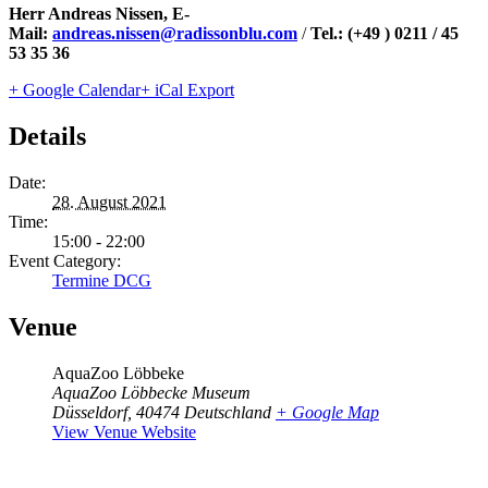
Herr Andreas Nissen, E-
Mail:
andreas.nissen@radissonblu.com
/
Tel.: (+49 ) 0211 / 45
53 35 36
+ Google Calendar
+ iCal Export
Details
Date:
28. August 2021
Time:
15:00 - 22:00
Event Category:
Termine DCG
Venue
AquaZoo Löbbeke
AquaZoo Löbbecke Museum
Düsseldorf
,
40474
Deutschland
+ Google Map
View Venue Website