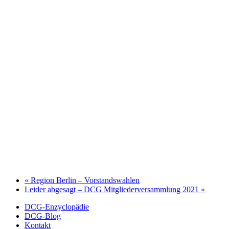
«
Region Berlin – Vorstandswahlen
Leider abgesagt – DCG Mitgliederversammlung 2021
»
DCG-Enzyclopädie
DCG-Blog
Kontakt