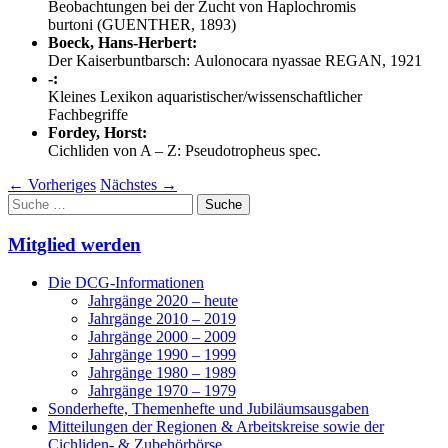
Beobachtungen bei der Zucht von Haplochromis
burtoni (GUENTHER, 1893)
Boeck, Hans-Herbert:
Der Kaiserbuntbarsch: Aulonocara nyassae REGAN, 1921
-:
Kleines Lexikon aquaristischer/wissenschaftlicher
Fachbegriffe
Fordey, Horst:
Cichliden von A – Z: Pseudotropheus spec.
←
Vorheriges
Nächstes
→
Suche
nach:
Mitglied werden
Die DCG-Informationen
Jahrgänge 2020 – heute
Jahrgänge 2010 – 2019
Jahrgänge 2000 – 2009
Jahrgänge 1990 – 1999
Jahrgänge 1980 – 1989
Jahrgänge 1970 – 1979
Sonderhefte, Themenhefte und Jubiläumsausgaben
Mitteilungen der Regionen & Arbeitskreise sowie der
Cichliden- & Zubehörbörse