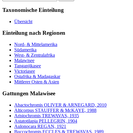
nach:
Taxonomische Einteilung
Übersicht
Einteilung nach Regionen
Nord- & Mittelamerika
Südamerika
West- & Zentralafrika
Malawisee
Tanganjikasee
Victoriasee
Ostafrika & Madagaskar
Mittlerer Osten & Asien
Gattungen Malawisee
Abactochromis OLIVER & ARNEGARD, 2010
Alticorpus STAUFFER & McKAYE, 1988
Aristochromis TREWAVAS, 1935
Astatotilapia PELLEGRIN, 1904
Aulonocara REGAN, 1921
Buccochromis ECCLES & TREWAVAS, 1989