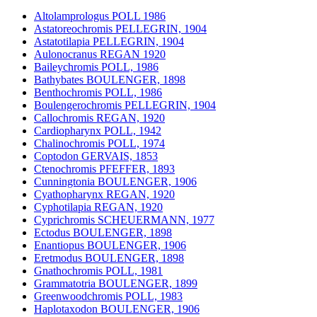
Altolamprologus POLL 1986
Astatoreochromis PELLEGRIN, 1904
Astatotilapia PELLEGRIN, 1904
Aulonocranus REGAN 1920
Baileychromis POLL, 1986
Bathybates BOULENGER, 1898
Benthochromis POLL, 1986
Boulengerochromis PELLEGRIN, 1904
Callochromis REGAN, 1920
Cardiopharynx POLL, 1942
Chalinochromis POLL, 1974
Coptodon GERVAIS, 1853
Ctenochromis PFEFFER, 1893
Cunningtonia BOULENGER, 1906
Cyathopharynx REGAN, 1920
Cyphotilapia REGAN, 1920
Cyprichromis SCHEUERMANN, 1977
Ectodus BOULENGER, 1898
Enantiopus BOULENGER, 1906
Eretmodus BOULENGER, 1898
Gnathochromis POLL, 1981
Grammatotria BOULENGER, 1899
Greenwoodchromis POLL, 1983
Haplotaxodon BOULENGER, 1906