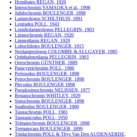
Hemibates REGAN, 1920
Interochromis YAMAOKA et al., 1998
Julidochromis BOULENGER, 1898
Lamprologus SCHILTHUIS, 1891
Lestradea POLL, 1943
Lepidiolamprologus PELLEGRIN, 1903
Limnochromis REGAN, 1920
Limnotilapia REGAN, 1929
Lobochilotes BOULENGER, 1915
Neolamprologus COLOMBE & ALLGAYER, 1985
Ophthalmotilapia PELLEGRIN, 1903
Oreochromis GÜNTHER, 1889
Paracyprichromis POLL, 1986
Perissodus BOULENGER, 1898
Petrochromis BOULENGER, 1898
Plecodus BOULENGER 1898
Pseudosimochromis NELISSEN, 1977
Reganochromis WHITLEY, 1929
Simochromis BOULENGER, 1898
Spathodus BOULENGER, 1900
Tangachromis POLL, 1981
Tanganicodus POLL, 1950
Telmatochromis BOULENGER, 1898
Trematocara BOULENGER, 1899
Triglachromis POLL & Thys Van Den AUDENAERDE,