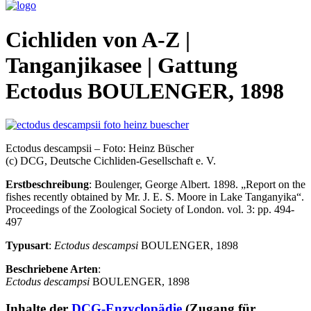
Cichliden von A-Z |
Tanganjikasee | Gattung
Ectodus BOULENGER, 1898
Ectodus descampsii – Foto: Heinz Büscher
(c) DCG, Deutsche Cichliden-Gesellschaft e. V.
Erstbeschreibung
: Boulenger, George Albert. 1898. „Report on the
fishes recently obtained by Mr. J. E. S. Moore in Lake Tanganyika“.
Proceedings of the Zoological Society of London. vol. 3: pp. 494-
497
Typusart
:
Ectodus descampsi
BOULENGER, 1898
Beschriebene Arten
:
Ectodus descampsi
BOULENGER, 1898
Inhalte der
DCG-Enzyclopädie
(Zugang für