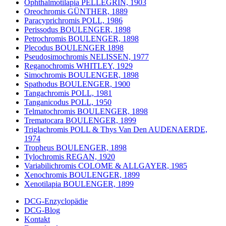
Ophthalmotilapia PELLEGRIN, 1903
Oreochromis GÜNTHER, 1889
Paracyprichromis POLL, 1986
Perissodus BOULENGER, 1898
Petrochromis BOULENGER, 1898
Plecodus BOULENGER 1898
Pseudosimochromis NELISSEN, 1977
Reganochromis WHITLEY, 1929
Simochromis BOULENGER, 1898
Spathodus BOULENGER, 1900
Tangachromis POLL, 1981
Tanganicodus POLL, 1950
Telmatochromis BOULENGER, 1898
Trematocara BOULENGER, 1899
Triglachromis POLL & Thys Van Den AUDENAERDE,
1974
Tropheus BOULENGER, 1898
Tylochromis REGAN, 1920
Variabilichromis COLOME & ALLGAYER, 1985
Xenochromis BOULENGER, 1899
Xenotilapia BOULENGER, 1899
DCG-Enzyclopädie
DCG-Blog
Kontakt