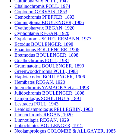
Cardiopharynx POLL, 1942
Chalinochromis POLL, 1974
Coptodon GERVAIS, 1853
Ctenochromis PFEFFER, 1893
Cunningtonia BOULENGER, 1906
Cyathopharynx REGAN, 1920
Cyphotilapia REGAN, 1920
Cyprichromis SCHEUERMANN, 1977
Ectodus BOULENGER, 1898
Enantiopus BOULENGER, 1906
Eretmodus BOULENGER, 1898
Gnathochromis POLL, 1981
Grammatotria BOULENGER, 1899
Greenwoodchromis POLL, 1983
Haplotaxodon BOULENGER, 1906
Hemibates REGAN, 1920
Interochromis YAMAOKA et al., 1998
Julidochromis BOULENGER, 1898
Lamprologus SCHILTHUIS, 1891
Lestradea POLL, 1943
Lepidiolamprologus PELLEGRIN, 1903
Limnochromis REGAN, 1920
Limnotilapia REGAN, 1929
Lobochilotes BOULENGER, 1915
Neolamprologus COLOMBE & ALLGAYER, 1985