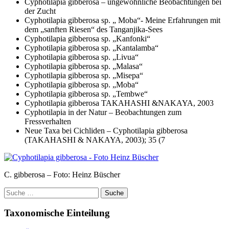
Cyphotilapia gibberosa – ungewöhnliche Beobachtungen bei
der Zucht
Cyphotilapia gibberosa sp. „ Moba“- Meine Erfahrungen mit
dem „sanften Riesen“ des Tanganjika-Sees
Cyphotilapia gibberosa sp. „Kanfonki“
Cyphotilapia gibberosa sp. „Kantalamba“
Cyphotilapia gibberosa sp. „Livua“
Cyphotilapia gibberosa sp. „Malasa“
Cyphotilapia gibberosa sp. „Misepa“
Cyphotilapia gibberosa sp. „Moba“
Cyphotilapia gibberosa sp. „Tembwe“
Cyphotilapia gibberosa TAKAHASHI &NAKAYA, 2003
Cyphotilapia in der Natur – Beobachtungen zum
Fressverhalten
Neue Taxa bei Cichliden – Cyphotilapia gibberosa
(TAKAHASHI & NAKAYA, 2003); 35 (7
C. gibberosa – Foto: Heinz Büscher
Suche
nach:
Taxonomische Einteilung